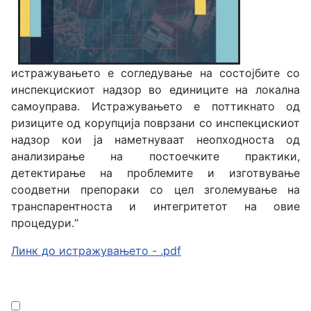
истражувањето е согледување на состојбите со
инспекцискиот надзор во единиците на локална
самоуправа. Истражувањето е поттикнато од
ризиците од корупција поврзани со инспекцискиот
надзор кои ја наметнуваат неопходноста од
анализирање на постоечките практики,
детектирање на проблемите и изготвување
соодветни препораки со цел зголемување на
транспарентноста и интегритетот на овие
процедури.“
Линк до истражувањето - .pdf