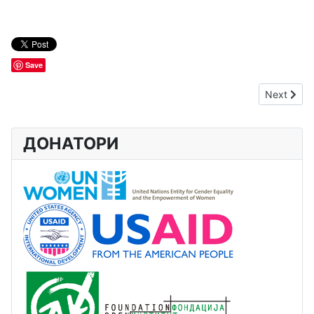
Save
Next arti
Next
ДОНАТОРИ