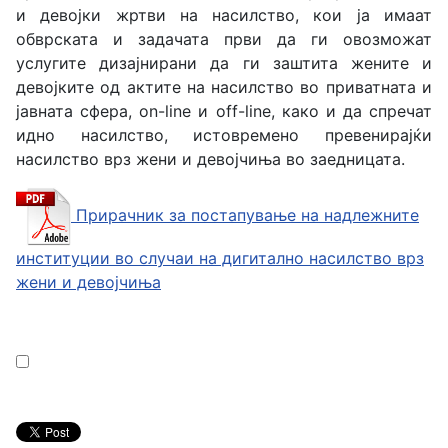
и девојки жртви на насилство, кои ја имаат
обврската и задачата први да ги овозможат
услугите дизајнирани да ги заштита жените и
девојките од актите на насилство во приватната и
јавната сфера, on-line и off-line, како и да спречат
идно насилство, истовремено превенирајќи
насилство врз жени и девојчиња во заедницата.
Прирачник за постапување на надлежните
институции во случаи на дигитално насилство врз
жени и девојчиња