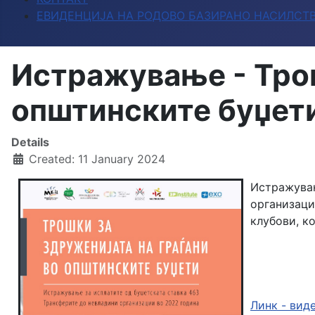
ЕВИДЕНЦИЈА НА РОДОВО БАЗИРАНО НАСИЛСТ
Истражување - Трош
општинските буџет
Details
Created: 11 January 2024
Истражува
организаци
клубови, к
Линк - вид