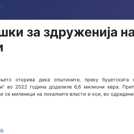
ВО
ки за здруженија на
и
њето открива дека општините, преку буџетската 
и“ во 2022 година доделиле 6,6 милиони евра. При
ои се миленици на локалните власти и кои, во одреден
ео