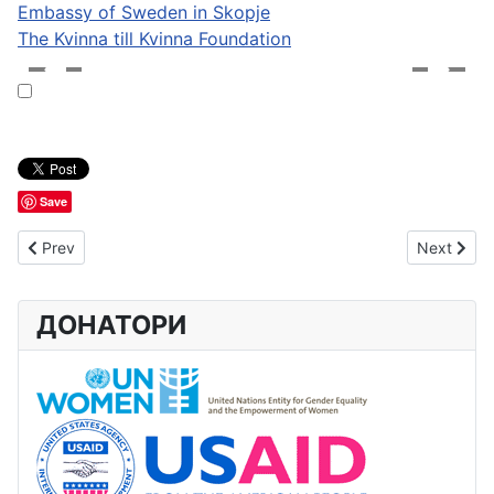
Embassy of Sweden in Skopje
The Kvinna till Kvinna Foundation
Save
Previous article: Во рамки на проектот Летна школа за млади
Next artic
Prev
Next
ДОНАТОРИ