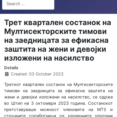
Search
Type 2 or more characters for results.
Трет квартален состанок на
Мултисекторските тимови
на заедницата за ефикасна
заштита на жени и девојки
изложени на насилство
Details
Created: 03 October 2023
Третиот квартален состанок на Мултисекторските
тимови на заедницата за ефикасна заштита на
жени и девојки изложени на насилство, се одржа
во Штип на 3 октомври 2023 година. Состанокот
претставуваше можност членовите на МТЗ и
стручните соработници од различните општини