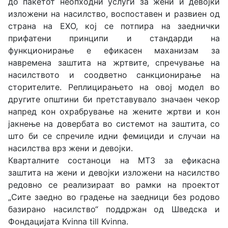
до пакетот неопходни услуги за жени и девојки
изложени на насилство, воспоставен и развиен од
страна на ЕХО, кој се потпира на заеднички
прифатени принципи и стандарди на
функционирање е ефикасен маханизам за
навремена заштита на жртвите, спречување на
насилството и соодветно санкционирање на
сторителите. Реплицирањето на овој модел во
другите општини би претставувало значаен чекор
напред кон охрабрување на жените жртви и кон
јакнење на довербата во системот на заштита, со
што би се спречиле идни фемициди и случаи на
насилства врз жени и девојки.
Кварталните состаноци на МТЗ за ефикасна
заштита на жени и девојки изложени на насилство
редовно се реализираат во рамки на проектот
„Сите заедно во градење на заедници без родово
базирано насилство“ поддржан од Шведска и
Фондацијата Kvinna till Kvinna.