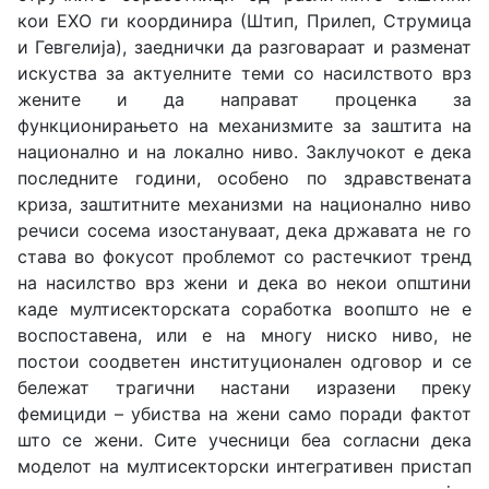
кои ЕХО ги координира (Штип, Прилеп, Струмица
и Гевгелија), заеднички да разговараат и разменат
искуства за актуелните теми со насилството врз
жените и да направат проценка за
функционирањето на механизмите за заштита на
национално и на локално ниво. Заклучокот е дека
последните години, особено по здравствената
криза, заштитните механизми на национално ниво
речиси сосема изостануваат, дека државата не го
става во фокусот проблемот со растечкиот тренд
на насилство врз жени и дека во некои општини
каде мултисекторската соработка воопшто не е
воспоставена, или е на многу ниско ниво, не
постои соодветен институционален одговор и се
бележат трагични настани изразени преку
фемициди – убиства на жени само поради фактот
што се жени. Сите учесници беа согласни дека
моделот на мултисекторски интегративен пристап