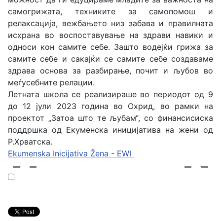
самогрижата, техниките за самопомош и
релаксација, вежбањето низ забава и правилната
исхрана во воспоставување на здрави навики и
односи кон самите себе. Зашто водејќи грижа за
самите себе и сакајќи се самите себе создаваме
здрава основа за разбирање, почит и љубов во
меѓусебните релации.
Летната школа се реализираше во периодот од 9
до 12 јули 2023 година во Охрид, во рамки на
проектот „Затоа што те љубам“, со финансисиска
поддршка од Екуменска иницијатива на жени од
Р.Хрватска.
Ekumenska Inicijativa Žena - EWI