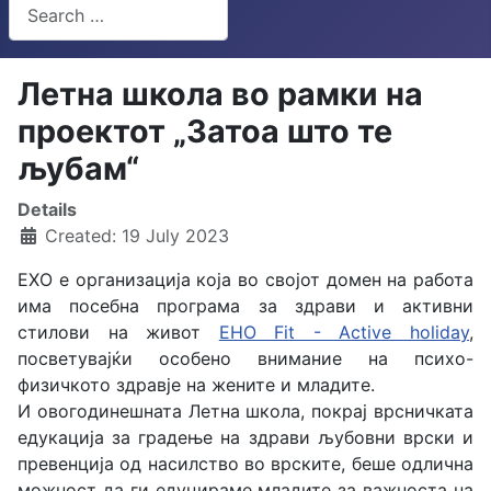
Search
Type 2 or more characters for results.
Летна школа во рамки на
проектот „Затоа што те
љубам“
Details
Created: 19 July 2023
ЕХО е организација која во својот домен на работа
има посебна програма за здрави и активни
стилови на живот
EHO Fit - Active holiday
,
посветувајќи особено внимание на психо-
физичкото здравје на жените и младите.
И овогодинешната Летна школа, покрај врсничката
едукација за градење на здрави љубовни врски и
превенција од насилство во врските, беше одлична
можност да ги едуцираме младите за важноста на