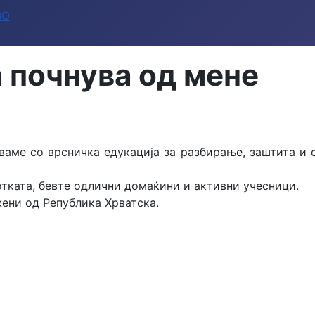
ВО
 почнува од мене
ваме со врсничка едукација за разбирање, заштита и 
тката, бевте одлични домаќини и активни учесници.
ени од Република Хрватска.