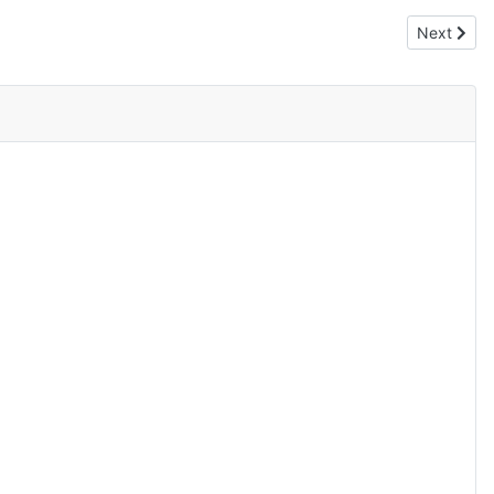
Next arti
Next