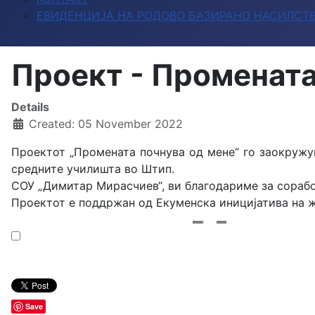
ЕВИДЕНЦИЈА НА РОДОВО БАЗИРАНО НАСИЛСТ
Проект - Промената
Details
Created: 05 November 2022
Проектот „Промената почнува од мене“ го заокружу
средните училишта во Штип.
СОУ „Димитар Мирасчиев“, ви благодариме за сорабо
Проектот е поддржан од Екуменска иницијатива на ж
Save