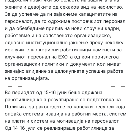
жените и девојките од секаков вид на насилство.
За да успееме да ги зајакнеме капацитетите на
персоналот, да го одржиме постоечкиот персонал
и да обезбедиме прилив на нови стручни кадри,
работевме и на сопственото организациско,
односно институционално јакнење преку неколку
исклучително корисни работилници наменети за
клучниот персонал на ЕХО, а од кои произлегоа
организациски политики и документи кои имаат
значајно влијание за целокупната успешна работа
на организацијата.
Во периодот од 15-16 јуни беше одржана
работилница која резултираше со подготовка на
Политика за раководење со човечки ресурси која
опфаќа систематизација на работни места, систем
на плати и систем на мотивација на персоналот
Од 14-16 јули се реализираше работилница за