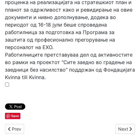
проценка на реализацијата на стратешкиот план и
планот за одржливост како и ревидирање на овие
документи и нивно дополнување, додека во
периодот од 16-18 јули беше спроведена
работилница за подготовка на Програма за
заштита од професионално прегорување на
персоналот на ЕХО.
Работилниците претставуваа дел од активностите
во рамки на проектот "Сите заедно во градење на
заедници без насилство" поддржан од Фондацијата
Kvinna till Kvinna.
Save
Previous article: Иницијатива на жените од Ново село за ур
Next arti
Prev
Next