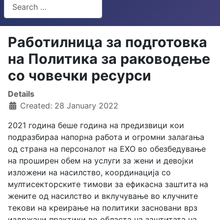
Search
Type 2 or more characters for results.
Работилница за подготовка
на Политика за раководење
со човечки ресурси
Details
Created: 28 January 2022
2021 година беше година на предизвици кои
подразбираа напорна работа и огромни залагања
од страна на персоналот на ЕХО во обезбедување
на проширен обем на услуги за жени и девојки
изложени на насилство, координација со
мултисекторските тимови за ефикасна заштита на
жените од насилство и вклучување во клучните
текови на креирање на политики засновани врз
издржани практики во областа на заштитата на