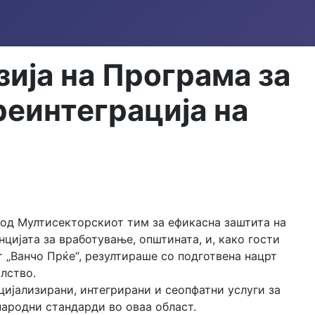
зија на Програма за
реинтеграција на
и од Мултисекторскиот тим за ефикасна заштита на
цијата за вработување, општината, и, како гости
 „Ванчо Прќе“, резултираше со подготвена нацрт
лство.
цијализирани, интегрирани и сеопфатни услуги за
народни стандарди во оваа област.