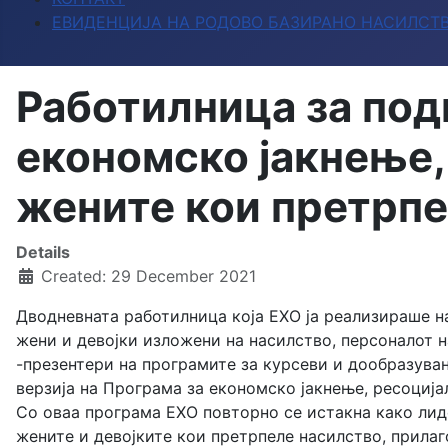
ЕВИДЕНЦИЈА НА РОДОВО БАЗИРАНО НАСИЛСТ
Работилница за подг
економско јакнење,
жените кои претрпе
Details
Created: 29 December 2021
Дводневната работилница која ЕХО ја реализираше на
жени и девојки изложени на насилство, персоналот н
-презентери на програмите за курсеви и дообразува
верзија на Програма за економско јакнење, ресоција
Со оваа програма ЕХО повторно се истакна како лид
жените и девојките кои претрпеле насилство, прилаг