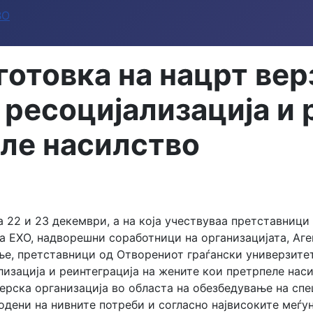
ВО
отовка на нацрт вер
 ресоцијализација и 
ле насилство
 22 и 23 декември, а на која учествуваа претставниц
а ЕХО, надворешни соработници на организацијата, Аген
ње, претставници од Отворениот граѓански универзитет
лизација и реинтеграција на жените кои претрпеле наси
ерска организација во областа на обезбедување на спе
одени на нивните потреби и согласно највисоките меѓу