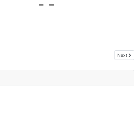
Next arti
Next