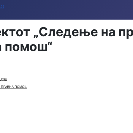
ВО
ктот „Следење на пр
а помош“
ОМОШ
А ПРАВНА ПОМОШ