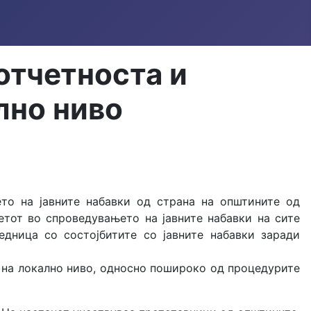
отчетноста и
лно ниво
ето на јавните набавки од страна на општините од
етот во спроведувањето на јавните набавки на сите
едница со состојбитите со јавните набавки заради
и на локално ниво, односно пошироко од процедурите