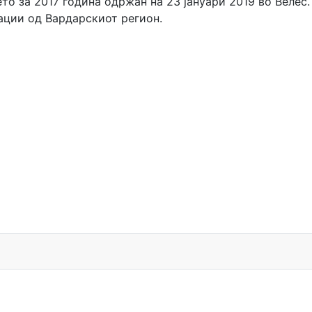
о за 2017 година одржан на 23 јануари 2019 во Велес
зации од Вардарскиот регион.