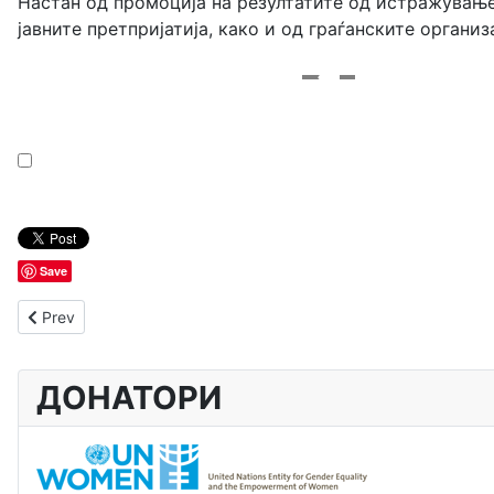
Настан од промоција на резултатите од истражувањет
јавните претпријатија, како и од граѓанските органи
Save
Previous article: Помош околу домашна платежна картичка
Prev
ДОНАТОРИ