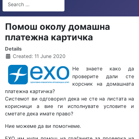
Search
Type 2 or more characters for results.
Помош околу домашна
платежна картичка
Details
Created: 11 June 2020
Не знаете како да
проверите дали сте
корсник на домашната
платежна картичка?
Системот ви одговорил дека не сте на листата на
корисници а вие ги исполнувате условите и
сметате дека имате право?
Ние можеме да ви помогнеме.
ЕХО им нуди помош на граѓаните за проверка на