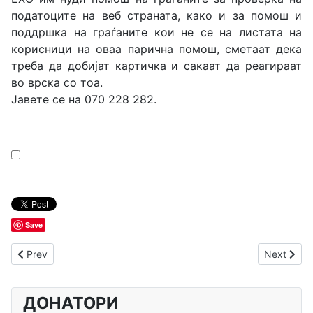
податоците на веб страната, како и за помош и
поддршка на граѓаните кои не се на листата на
корисници на оваа парична помош, сметаат дека
треба да добијат картичка и сакаат да реагираат
во врска со тоа.
Јавете се на 070 228 282.
Save
Previous article: Остварување и заштита на работнички пра
Next arti
Prev
Next
ДОНАТОРИ