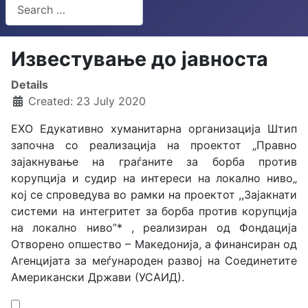
Search
Type 2 or more characters for results.
Известување до јавноста
Details
Created: 23 July 2020
ЕХО Едукативно хуманитарна организација Штип
започна со реализација на проектот „Правно
зајакнување на граѓаните за борба против
корупција и судир на интереси на локално ниво„
кој се спроведува во рамки на проектот ,,Зајакнати
системи на интегритет за борба против корупција
на локално ниво”* , реализиран од Фондација
Отворено опшество – Македонија, а финансиран од
Агенцијата за меѓународен развој на Соединетите
Американски Држави (УСАИД).