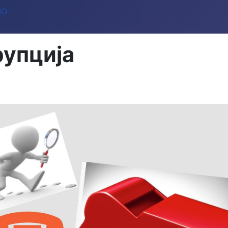
ВО
рупција