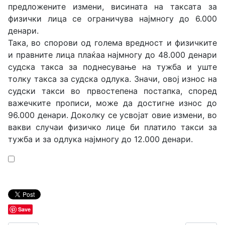
предложените измени, висината на таксата за
физички лица се ограничува најмногу до 6.000
денари.
Така, во спорови од голема вредност и физичките
и правните лица плаќаа најмногу до 48.000 денари
судска такса за поднесување на тужба и уште
толку такса за судска одлука. Значи, овој износ на
судски такси во првостепена постапка, според
важечките прописи, може да достигне износ до
96.000 денари. Доколку се усвојат овие измени, во
вакви случаи физичко лице би платило такси за
тужба и за одлука најмногу до 12.000 денари.
Save