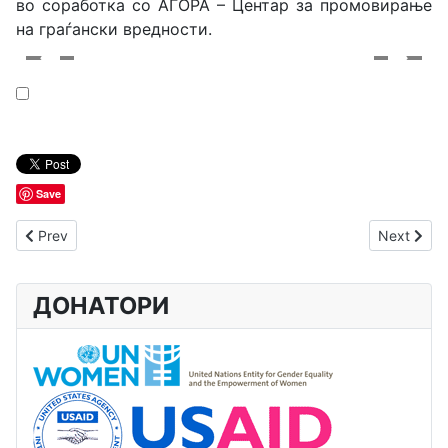
во соработка со АГОРА – Центар за промовирање
на граѓански вредности.
Save
Previous article: Активности на ЕХО за придонес во превенц
Next arti
Prev
Next
ДОНАТОРИ