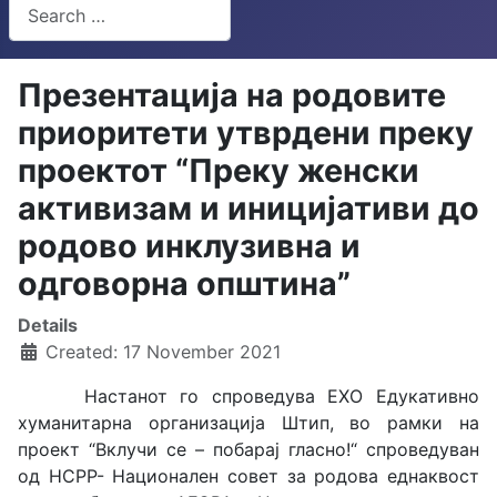
Search
Type 2 or more characters for results.
Презентација на родовите
приоритети утврдени преку
проектот “Преку женски
активизам и иницијативи до
родово инклузивна и
одговорна општина”
Details
Created: 17 November 2021
Настанот го спроведува ЕХО Едукативно
хуманитарна организација Штип, во рамки на
проект “Вклучи се – побарај гласно!“ спроведуван
од НСРР- Национален совет за родова еднаквост