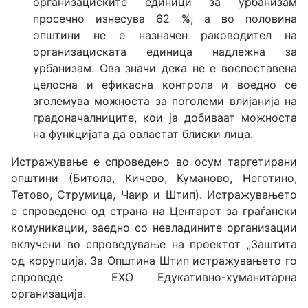
организациските единици за урбанизам
просечно изнесува 62 %, а во половина
општини не е назначен раководител на
организациската единица надлежна за
урбанизам. Ова значи дека не е воспоставена
целосна и ефикасна контрола и воедно се
зголемува можноста за поголеми влијанија на
градоначалниците, кои ја добиваат можноста
на функцијата да овластат блиски лица.
Истражување е спроведено во осум таргетирани
општини (Битола, Кичево, Куманово, Неготино,
Тетово, Струмица, Чаир и Штип). Истражувањето
е спроведено од страна на Центарот за граѓански
комуникации, заедно со невладините организации
вклучени во спроведување на проектот „Заштита
од корупција. За Општина Штип истражувањето го
спроведе ЕХО Едукативно-хуманитарна
организација.