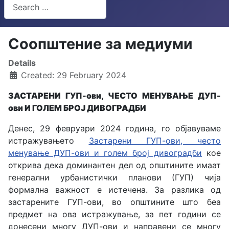
Search
Type 2 or more characters for results.
Соопштение за медиуми
Details
Created: 29 February 2024
ЗАСТАРЕНИ ГУП-ови, ЧЕСТО МЕНУВАЊЕ ДУП-
ови И ГОЛЕМ БРОЈ ДИВОГРАДБИ
Денес, 29 февруари 2024 година, го објавуваме
истражувањето
Застарени ГУП-ови, често
менување ДУП-ови и голем број дивоградби
кое
открива дека доминантен дел од општините имаат
генерални урбанистички планови (ГУП) чија
формална важност е истечена. За разлика од
застарените ГУП-ови, во општините што беа
предмет на ова истражување, за пет години се
донесени многу ДУП-ови и направени се многу