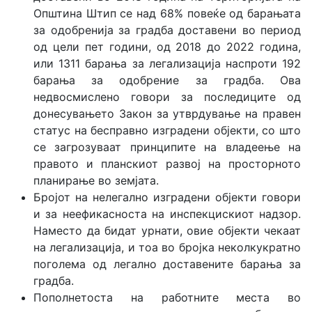
Општина Штип се над 68% повеќе од барањата
за одобренија за градба доставени во период
од цели пет години, од 2018 до 2022 година,
или 1311 барања за легализација наспроти 192
барања за одобрение за градба. Ова
недвосмислено говори за последиците од
донесувањето Закон за утврдување на правен
статус на бесправно изградени објекти, со што
се загрозуваат принципите на владеење на
правото и планскиот развој на просторното
планирање во земјата.
Бројот на нелегално изградени објекти говори
и за неефикасноста на инспекцискиот надзор.
Наместо да бидат урнати, овие објекти чекаат
на легализација, и тоа во бројка неколкукратно
поголема од легално доставените барања за
градба.
Пополнетоста на работните места во