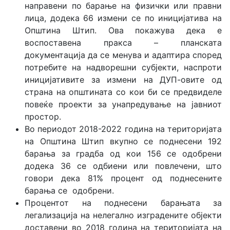
направени по барање на физички или правни
лица, додека 66 измени се по иницијатива на
Општина Штип. Ова покажува дека е
воспоставена пракса – планската
документација да се менува и адаптира според
потребите на надворешни субјекти, наспроти
иницијативите за измени на ДУП-овите од
страна на општината со кои би се предвиделе
повеќе проекти за унапредување на јавниот
простор.
Во периодот 2018-2022 година на територијата
на Општина Штип вкупно се поднесени 192
барања за градба од кои 156 се одобрени
додека 36 се одбиени или повлечени, што
говори дека 81% процент од поднесените
барања се одобрени.
Процентот на поднесени барањата за
легализација на нелегално изградените објекти
доставени во 2018 година на територијата на