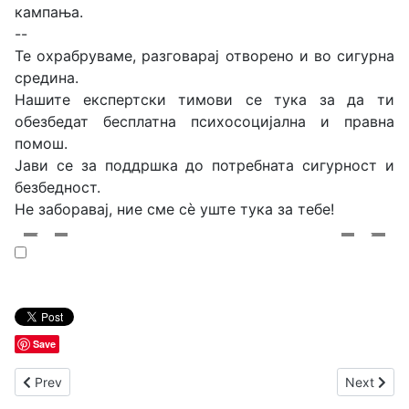
кампања.
--
Те охрабруваме, разговарај отворено и во сигурна
средина.
Нашите експертски тимови се тука за да ти
обезбедат бесплатна психосоцијална и правна
помош.
Јави се за поддршка до потребната сигурност и
безбедност.
Не заборавај, ние сме сè уште тука за тебе!
Save
Previous article: Работилница за вмрежување на мултисекто
Next arti
Prev
Next