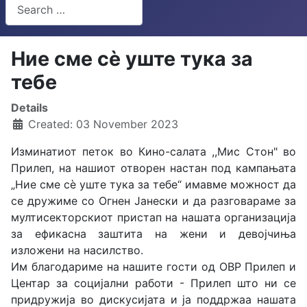
Search
Type 2 or more characters for results.
Ние сме сè уште тука за
тебе
Details
Created: 03 November 2023
Изминатиот петок во Кино-салата ,,Мис Стон" во
Прилеп, на нашиот отворен настан под кампањата
„Ние сме сè уште тука за тебе“ имавме можност да
се дружиме со Огнен Јанески и да разговараме за
мултисекторскиот пристап на нашата организација
за ефикасна заштита на жени и девојчиња
изложени на насилство.
Им благодариме на нашите гости од ОВР Прилеп и
Центар за социјални работи - Прилеп што ни се
придружија во дискусијата и ја поддржаа нашата