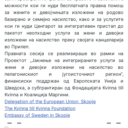
можности кои ги нуди бесплатната правна помош
за жените и девојчињата изложени на родово
базирано и семејно насилство, како и за услугите
кои ги нуди Центарот за интегративен пристап до
пакетот неопходни услуги за жени и девојки
изложени на насилство преку својата канцеларија
во Прилеп.
Правната сесија се реализираше во рамки на
Проектот „Јакнење на интегрираните услуги за
жени и девојки изложени на насилство во
пелагонискиот и југоисточниот регион“,
финансиски поддржан од Европската Унија и
Шведска, а субгрантиран од Фондацијата Kvinna till
Kvinna и Коалиција Маргини.
Delegation of the European Union, Skopje
The Kvinna till Kvinna Foundation
Embassy of Sweden in Skopje